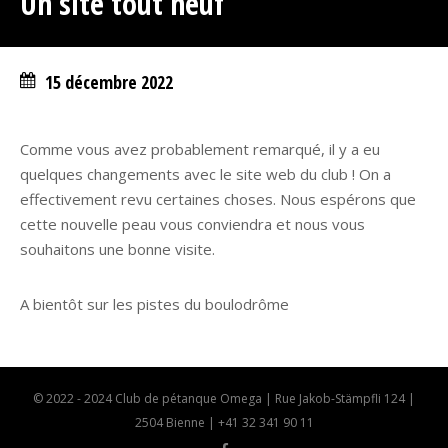
Un site tout neuf
15 décembre 2022
Comme vous avez probablement remarqué, il y a eu
quelques changements avec le site web du club ! On a
effectivement revu certaines choses. Nous espérons que
cette nouvelle peau vous conviendra et nous vous
souhaitons une bonne visite.
A bientôt sur les pistes du boulodrôme
© 2022 - 2024 Club de pétanque Omega | Rue Jakob-Stämpfli 124 |
2504 Bienne | +41 32 341 90 11