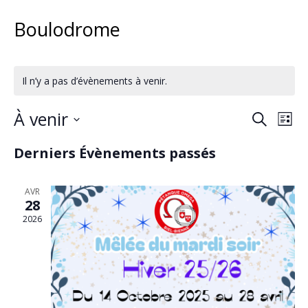
Boulodrome
Il n’y a pas d’évènements à venir.
Recherc
Nav
À venir
Recherch
Liste
de
et
Sélectionnez
Derniers Évènements passés
vue
navigat
une
Évè
date.
de
AVR
vues
28
2026
Évènem