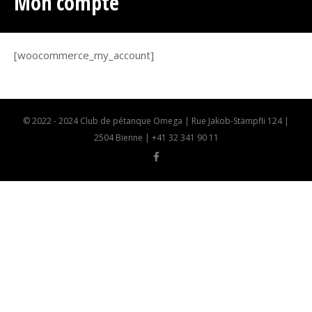
Mon compte
[woocommerce_my_account]
© 2022 - 2024 Club de pétanque Omega | Rue Jakob-Stämpfli 124 |
2504 Bienne | +41 32 341 90 11